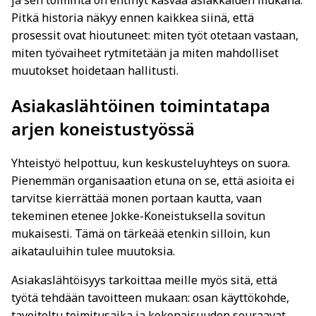
ja sen toiminta on ehtinyt kasvaa asiakkaiden mukana.
Pitkä historia näkyy ennen kaikkea siinä, että
prosessit ovat hioutuneet: miten työt otetaan vastaan,
miten työvaiheet rytmitetään ja miten mahdolliset
muutokset hoidetaan hallitusti.
Asiakaslähtöinen toimintatapa
arjen koneistustyössä
Yhteistyö helpottuu, kun keskusteluyhteys on suora.
Pienemmän organisaation etuna on se, että asioita ei
tarvitse kierrättää monen portaan kautta, vaan
tekeminen etenee Jokke-Koneistuksella sovitun
mukaisesti. Tämä on tärkeää etenkin silloin, kun
aikatauluihin tulee muutoksia.
Asiakaslähtöisyys tarkoittaa meille myös sitä, että
työtä tehdään tavoitteen mukaan: osan käyttökohde,
tavoiteltu toimitusaika ja kokonaisuuden seuraavat