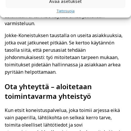
Avaa asetukset
yhteistyö on ennakoitavaa. Kun osat valmistuvat
sovitussa aikataulussa ja viestintä pysyy selkeänä,
Tietosuoja
asiakkaan ei tarvitse käyttää aikaa jatkuvaan
varmisteluun.
Jokke-Koneistuksen taustalla on useita asiakkuuksia,
jotka ovat jatkuneet pitkään. Se kertoo käytännön
tasolla siitä, että perusasiat tehdään
johdonmukaisesti: työ mitoitetaan tarpeen mukaan,
toimitukset pidetään hallinnassa ja asiakkaan arkea
pyritään helpottamaan.
Ota yhteyttä – aloitetaan
toimintavarma yhteistyö
Kun etsit koneistuspalvelua, joka toimii arjessa eikä
vain paperilla, lähtökohta on selkeä: kerro tarve,
toimita oleelliset lähtötiedot ja sovi