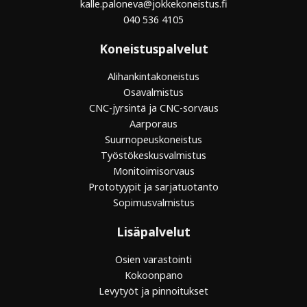
kalle.paloneva@jokkekoneistus.fi
040 536 4105
Koneistuspalvelut
Alihankintakoneistus
Osavalmistus
CNC-jyrsintä ja CNC-sorvaus
Aarporaus
Suurnopeuskoneistus
Työstökeskusvalmistus
Monitoimisorvaus
Prototyypit ja sarjatuotanto
Sopimusvalmistus
Lisäpalvelut
Osien varastointi
Kokoonpano
Levytyöt ja pinnoitukset