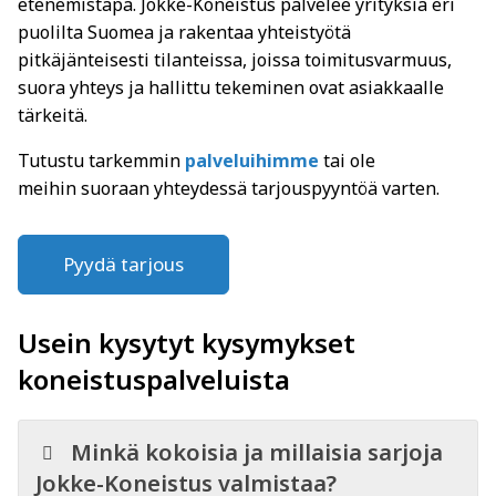
etenemistapa. Jokke-Koneistus palvelee yrityksiä eri
puolilta Suomea ja rakentaa yhteistyötä
pitkäjänteisesti tilanteissa, joissa toimitusvarmuus,
suora yhteys ja hallittu tekeminen ovat asiakkaalle
tärkeitä.
Tutustu tarkemmin
palveluihimme
tai ole
meihin suoraan yhteydessä tarjouspyyntöä varten.
Pyydä tarjous
Usein kysytyt kysymykset
koneistuspalveluista
Minkä kokoisia ja millaisia sarjoja
Jokke-Koneistus valmistaa?