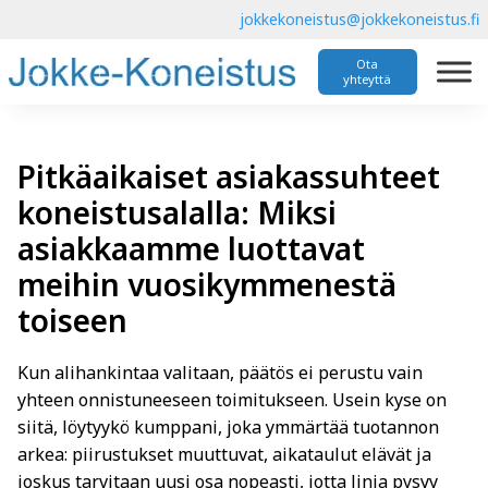
jokkekoneistus@jokkekoneistus.fi
Ota
yhteyttä
Pitkäaikaiset asiakassuhteet
koneistusalalla: Miksi
asiakkaamme luottavat
meihin vuosikymmenestä
toiseen
Kun alihankintaa valitaan, päätös ei perustu vain
yhteen onnistuneeseen toimitukseen. Usein kyse on
siitä, löytyykö kumppani, joka ymmärtää tuotannon
arkea: piirustukset muuttuvat, aikataulut elävät ja
joskus tarvitaan uusi osa nopeasti, jotta linja pysyy