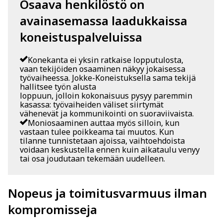
Osaava henkilöstö on
avainasemassa laadukkaissa
koneistuspalveluissa
Konekanta ei yksin ratkaise lopputulosta,
vaan tekijöiden osaaminen näkyy jokaisessa
työvaiheessa. Jokke-Koneistuksella sama tekijä
hallitsee työn alusta
loppuun, jolloin kokonaisuus pysyy paremmin
kasassa: työvaiheiden väliset siirtymät
vähenevät ja kommunikointi on suoraviivaista.
Moniosaaminen auttaa myös silloin, kun
vastaan tulee poikkeama tai muutos. Kun
tilanne tunnistetaan ajoissa, vaihtoehdoista
voidaan keskustella ennen kuin aikataulu venyy
tai osa joudutaan tekemään uudelleen.
Nopeus ja toimitusvarmuus ilman
kompromisseja