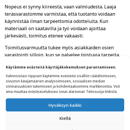
Nopeus ei synny kiireestä, vaan valmiudesta. Laaja
teräsvarastomme varmistaa, että tuotanto voidaan
käynnistää ilman tarpeettomia odotteluita. Kun
materiaali on saatavilla ja työ voidaan ajoittaa
järkevästi, toimitus etenee vakaasti.
Toimitusvarmuutta tukee myös asiakkaiden osien
varastointi silloin, kun se palvelee toistuvia tarpeita.
Lisäksi kiinteä kumppaniverkostomme voi täydentää
Käytämme evästeitä käyttäjäkokemuksen parantamiseen.
kokonaisuutta, kun työhön sisältyy esimerkiksi
Valinnoistasi riippuen käytämme evästeitä sisällön räätälöimiseen,
pinnoitusta, karkaisua tai hiontaa osana toimitusta.
sivuston kävijämäärien analysoimiseen, sosiaalisen median
ominaisuuksien tukemiseen ja kohdentaaksemme markkinointia. Voit
Pitkäaikaiset asiakassuhteet
aina muuttaa evästeasetuksiasi sivun alareunan Tietosuoja-linkistä.
kertovat toimintamallin
Hyväksyn kaikki
toimivuudesta
Kiellä
Pitkät asiakassuhteet syntyvät yleensä siitä, että