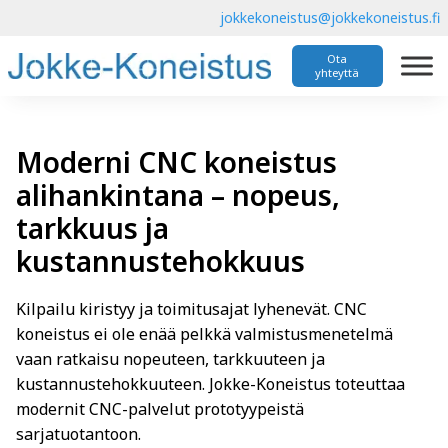
jokkekoneistus@jokkekoneistus.fi
Ota
yhteyttä
Moderni CNC koneistus
alihankintana – nopeus,
tarkkuus ja
kustannustehokkuus
Kilpailu kiristyy ja toimitusajat lyhenevät. CNC
koneistus ei ole enää pelkkä valmistusmenetelmä
vaan ratkaisu nopeuteen, tarkkuuteen ja
kustannustehokkuuteen. Jokke-Koneistus toteuttaa
modernit CNC-palvelut prototyypeistä
sarjatuotantoon.