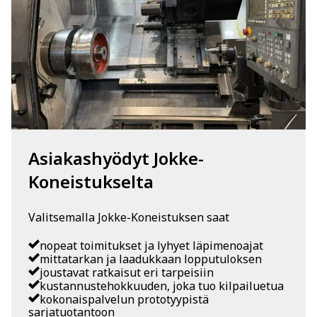
Asiakashyödyt Jokke-
Koneistukselta
Valitsemalla Jokke-Koneistuksen saat
nopeat toimitukset ja lyhyet läpimenoajat
mittatarkan ja laadukkaan lopputuloksen
joustavat ratkaisut eri tarpeisiin
kustannustehokkuuden, joka tuo kilpailuetua
kokonaispalvelun prototyypistä
sarjatuotantoon