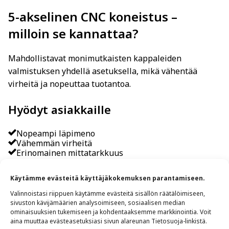
5-akselinen CNC koneistus –
milloin se kannattaa?
Mahdollistavat monimutkaisten kappaleiden
valmistuksen yhdellä asetuksella, mikä vähentää
virheitä ja nopeuttaa tuotantoa.
Hyödyt asiakkaille
Nopeampi läpimeno
Vähemmän virheitä
Erinomainen mittatarkkuus
Esimerkkikoneet
Käytämme evästeitä käyttäjäkokemuksen parantamiseen.
Mazak VTC-800/30 SR
– Liikkuvapylväinen, liikkeet
Valinnoistasi riippuen käytämme evästeitä sisällön räätälöimiseen,
X 3000 mm, Y 800 mm, Z 720 mm. Soveltuu suurille ja
sivuston kävijämäärien analysoimiseen, sosiaalisen median
monimuotoisille kappaleille, kuten koneenrungoille ja
ominaisuuksien tukemiseen ja kohdentaaksemme markkinointia. Voit
alumiinikomponenteille.
aina muuttaa evästeasetuksiasi sivun alareunan Tietosuoja-linkistä.
Hartford HSA-523 EA
– Kaksipylväinen, liikkeet X