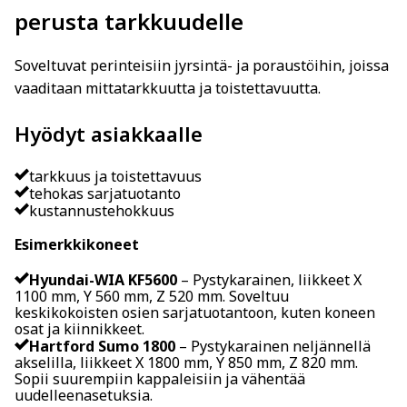
perusta tarkkuudelle
Soveltuvat perinteisiin jyrsintä- ja poraustöihin, joissa
vaaditaan mittatarkkuutta ja toistettavuutta.
Hyödyt asiakkaalle
tarkkuus ja toistettavuus
tehokas sarjatuotanto
kustannustehokkuus
Esimerkkikoneet
Hyundai-WIA KF5600
– Pystykarainen, liikkeet X
1100 mm, Y 560 mm, Z 520 mm. Soveltuu
keskikokoisten osien sarjatuotantoon, kuten koneen
osat ja kiinnikkeet.
Hartford Sumo 1800
– Pystykarainen neljännellä
akselilla, liikkeet X 1800 mm, Y 850 mm, Z 820 mm.
Sopii suurempiin kappaleisiin ja vähentää
uudelleenasetuksia.