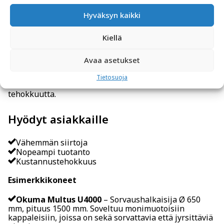
5000 mm, Y 2300 mm, Z 1400 mm. Erinomainen
Hyväksyn kaikki
raskaiden ja suurten kappaleiden koneistukseen.
Monitoimisorvit – tehokkuutta ja
Kiellä
säästöjä yhdellä koneella
Avaa asetukset
Tietosuoja
Yhdistetty työstö vähentää asetusaikaa ja parantaa
tehokkuutta.
Hyödyt asiakkaille
Vähemmän siirtoja
Nopeampi tuotanto
Kustannustehokkuus
Esimerkkikoneet
Okuma Multus U4000
– Sorvaushalkaisija Ø 650
mm, pituus 1500 mm. Soveltuu monimuotoisiin
kappaleisiin, joissa on sekä sorvattavia että jyrsittäviä