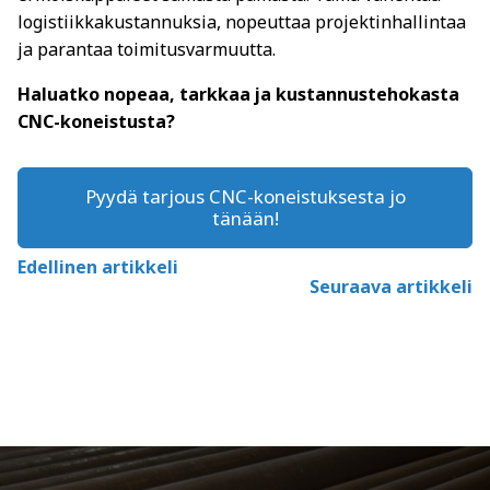
logistiikkakustannuksia, nopeuttaa projektinhallintaa
ja parantaa toimitusvarmuutta.
Haluatko nopeaa, tarkkaa ja kustannustehokasta
CNC-koneistusta?
Pyydä tarjous CNC-koneistuksesta jo
tänään!
Edellinen artikkeli
Seuraava artikkeli