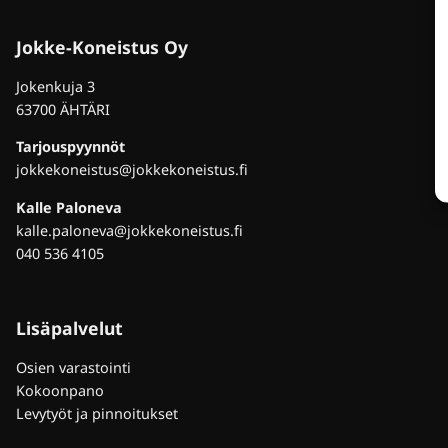
Jokke-Koneistus Oy
Jokenkuja 3
63700 ÄHTÄRI
Tarjouspyynnöt
jokkekoneistus@jokkekoneistus.fi
Kalle Paloneva
kalle.paloneva@jokkekoneistus.fi
040 536 4105
Lisäpalvelut
Osien varastointi
Kokoonpano
Levytyöt ja pinnoitukset