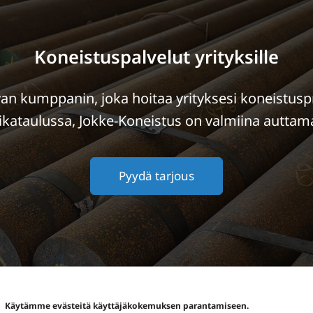
Koneistuspalvelut yrityksille
van kumppanin, joka hoitaa yrityksesi koneistuspr
aikataulussa, Jokke-Koneistus on valmiina auttam
Pyydä tarjous
Käytämme evästeitä käyttäjäkokemuksen parantamiseen.