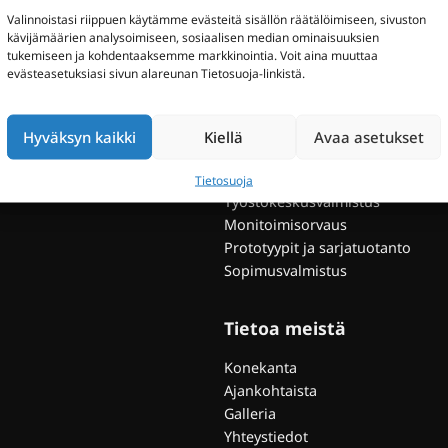
Valinnoistasi riippuen käytämme evästeitä sisällön räätälöimiseen, sivuston
kävijämäärien analysoimiseen, sosiaalisen median ominaisuuksien
Koneistuspalvelut
tukemiseen ja kohdentaaksemme markkinointia. Voit aina muuttaa
evästeasetuksiasi sivun alareunan Tietosuoja-linkistä.
Alihankintakoneistus
Osavalmistus
CNC-jyrsintä ja CNC-sorvaus
Hyväksyn kaikki
Kiellä
Avaa asetukset
Aarporaus
Suurnopeuskoneistus
Tietosuoja
Työstökeskusvalmistus
Monitoimisorvaus
Prototyypit ja sarjatuotanto
Sopimusvalmistus
Tietoa meistä
Konekanta
Ajankohtaista
Galleria
Yhteystiedot