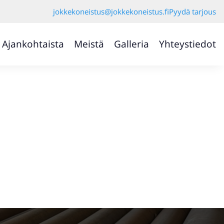
jokkekoneistus@jokkekoneistus.fi
Pyydä tarjous
Ajankohtaista
Meistä
Galleria
Yhteystiedot